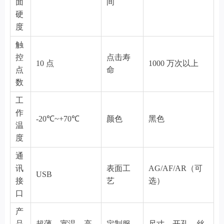
面
间
硬
度
触
控
点击寿
10 点
1000 万次以上
点
命
数
工
作
-20℃~+70℃
颜色
黑色
温
度
通
讯
表面工
AG/AF/AR（可
USB
接
艺
选）
口
产
品
超薄、宽温、高
定制服
尺寸、开孔、丝