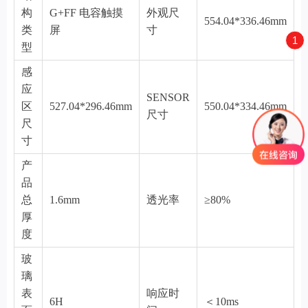
构
G+FF 电容触摸
外观尺
554.04*336.46mm
类
屏
寸
1
型
感
应
SENSOR
区
527.04*296.46mm
550.04*334.46mm
尺寸
尺
寸
产
品
总
1.6mm
透光率
≥80%
厚
度
玻
璃
表
响应时
6H
＜10ms