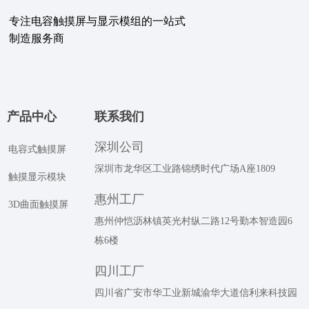
专注电容触摸屏与显示模组的⼀站式
制造服务商
产品中心
联系我们
深圳公司
电容式触摸屏
深圳市龙华区工业路锦绣时代广场A座1809
触摸显示模块
惠州工厂
3D曲面触摸屏
惠州仲恺沥林镇英光村纵二路12号勤本智造园6
栋6楼
四川工厂
四川省广安市华工业新城渝华大道信利来科技园