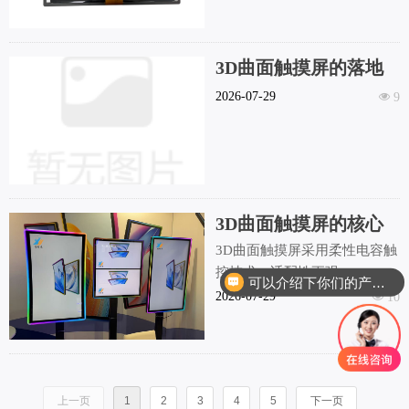
3D曲面触摸屏的落地
场景与发展前景
2026-07-29
넶
9
3D曲面触摸屏的核心
原理与技术优势
3D曲面触摸屏采用柔性电容触
控技术，适配性更强
可以介绍下你们的产品么
2026-07-29
넶
10
上一页
1
2
3
4
5
下一页