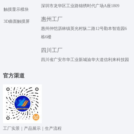
深圳市龙华区工业路锦绣时代广场A座1809
触摸显示模块
惠州工厂
3D曲面触摸屏
惠州仲恺沥林镇英光村纵二路12号勤本智造园6
栋6楼
四川工厂
四川省广安市华工业新城渝华大道信利来科技园
官⽅渠道
⼯⼚实景｜产品展⽰｜⽣产流程