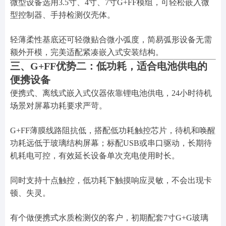
微型设备选用3.5寸、4寸、7寸G+FF模组，可轻松嵌入微
型控制器、手持检测仪壳体。
轻薄柔性基底还可轻微贴合微小弧度，简易弧形设备无需
额外开模，完美适配紧凑嵌入式安装结构。
三、G+FF优势二：低功耗，适合电池供电的
便携设备
便携式、离线式嵌入式仪器依靠锂电池供电，24小时待机
场景对屏幕功耗要求严苛。
G+FF薄膜线路阻抗低，搭配低功耗触控芯片，待机和唤醒
功耗远低于玻璃结构屏幕；标配USB或串口驱动，长期待
机耗电可控，有效延长设备单次充电使用时长。
同时支持十点触控，低功耗下触摸响应灵敏，不会出现卡
顿、失灵。
有个做便携式水质检测仪的客户，初期配套7寸G+G玻璃