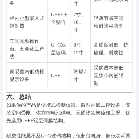
备
寸
G+FF +
7寸、
柜内小型嵌入式
轻薄节省空间，
全贴合
10.1
控制器
密封防尘防潮
寸
车间高频操作
G+G双
8寸、
高硬度耐磨，抗
台、五金化工产
层玻璃
15寸
磕碰、耐腐蚀
线
采购成本更低，
简易室内低功耗
常规7
G+F
无狭小内嵌限
显示设备
寸
制
六、总结
如果你的产品是便携式检测仪器、微型内嵌工控设备，安
装空间受限、依靠锂电池供电、无硬物频繁磕碰工况，优
先选用G+FF双层薄膜结构。
耐磨性能虽不及G+G玻璃结构，但超薄机身、超低功耗两