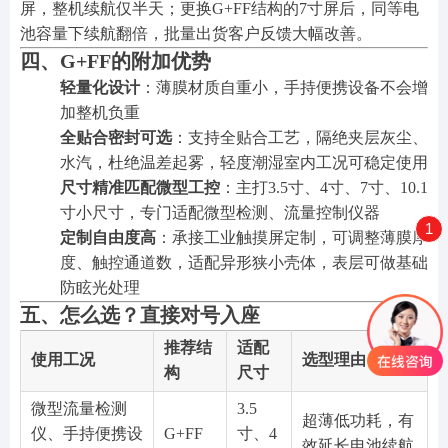
屏，整机续航仅半天；更换G+FF结构的7寸屏后，同等电
池容量下续航翻倍，批量出货客户反馈大幅改善。
四、G+FF的附加优势
轻量化设计
：薄膜材质自重小，手持便携设备不会增
加整机负重
全贴合密封可选
：支持全贴合工艺，隔绝夹层灰尘、
水汽，杜绝温差起雾，轻度潮湿室内工况可稳定使用
尺寸精准匹配微型工控
：主打3.5寸、4寸、7寸、10.1
寸小尺寸，专门适配微型检测、流量控制仪器
1
定制自由度高
：承接工业触摸屏定制，可调整薄膜厚
度、触控通道数，适配异形狭小壳体，表层可做基础
防眩光处理
五、怎么选？直接对号入座
推荐结
适配
使用工况
选型理由
构
尺寸
微型流量检测
3.5
超薄低功耗，有
仪、手持便携设
G+FF
寸、4
效延长电池续航