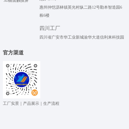
3D曲面触摸屏
惠州仲恺沥林镇英光村纵二路12号勤本智造园6
栋6楼
四川工厂
四川省广安市华工业新城渝华大道信利来科技园
官⽅渠道
⼯⼚实景｜产品展⽰｜⽣产流程