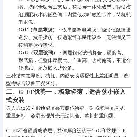
缩。搭配全贴合工艺后，整块屏一体化成型，轻薄模
组适配狭小内嵌空间；内置低功耗触控芯片，待机耗
电更低。
G+F（单层薄膜）
：仅单层导电薄膜，轻薄但触控通
道少、抗干扰弱，仅适配简单民用设备，无法满足工
控稳定运行需求。
G+G（双层玻璃）
：两层钢化玻璃复合，硬度高、
耐磨损，但整体厚度大、自重高、功耗偏高，不适合
便携式、超薄嵌入式设备。
三种结构在厚度、功耗、内嵌安装适配性上差距明显，选
型需结合设备工况区分。
二、G+FF优势一：极致轻薄，适合狭小嵌入
式安装
嵌入式仪器内部预留屏幕安装位狭窄，G+G玻璃屏厚度、
重量超标，容易出现外壳无法闭合、整机超重问题。
G+FF不含硬质玻璃层，整体厚度远优于G+G和常规G+F。