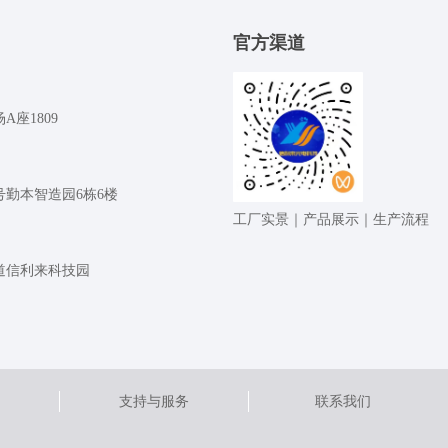
官⽅渠道
座1809
号勤本智造园6栋6楼
⼯⼚实景｜产品展⽰｜⽣产流程
道信利来科技园
支持与服务
联系我们