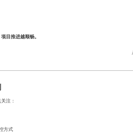
，项目推进越顺畅。
制
点关注：
控方式