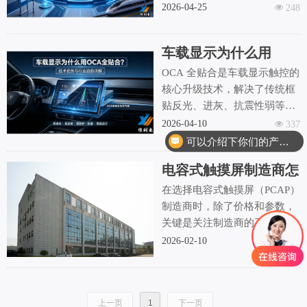
2026-04-25
넶
248
本文结合车站自助终端、轨道
交通车载设备、户外交通终端
车载显示为什么用
三大核心场景，详细讲解工业
OCA 全贴合？技术优
电容触摸屏的性能优势与实用
OCA 全贴合是车载显示触控的
势与行业趋势详解
价值，同时介绍信利来触控全
核心升级技术，解决了传统框
尺寸工控触控产品的定制适配
贴反光、进灰、抗震性弱等痛
能力，直观展现工业触控技
点。本文全面解析其技术优
2026-04-10
넶
337
术，如何助力交通行业智能化
势、应用价值与行业趋势，帮
可以介绍下你们的产品么
升级，优化大众日常出行体
助车载设备厂商精准选型，打
电容式触摸屏制造商怎
验。
造高体验智能座舱触控方案。
么选？最值得关注的 5
在选择电容式触摸屏（PCAP）
项工厂能力
制造商时，除了价格和参数，
关键是关注制造商的工厂能
力。首先，制造商需要理解应
2026-02-10
넶
343
用场景，如工业、医疗和商显
等，并根据需求推荐合适的设
计。其次，能够提供多种触摸
上一页
1
下一页
屏结构（如P+G、G+G、