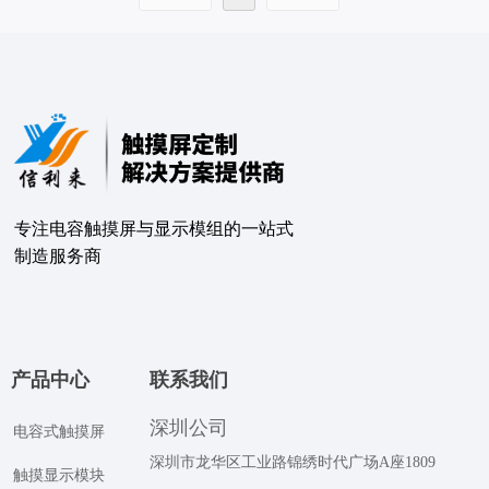
G+F）并明确其优缺点也至关
重要。定制能力方面，制造商
应满足盖板外形、表面处理等
要求，以确保与设备完美匹
配。质量控制则保障生产一致
性与稳定性，避免量产中的质
量波动。最后，交期的可控性
和响应速度是评估制造商的重
专注电容触摸屏与显示模组的⼀站式
要因素。若想了解更多定制方
制造服务商
案，提交需求后即可获取专业
建议与报价。
产品中心
联系我们
深圳公司
电容式触摸屏
深圳市龙华区工业路锦绣时代广场A座1809
触摸显示模块