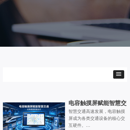
电容触摸屏赋能智慧交
通：点亮便捷智能出行
智慧交通高速发展，电容触摸
屏成为各类交通设备的核心交
互硬件。